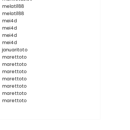
melati188
melati188
mei4d
mei4d
mei4d
mei4d
januaritoto
marettoto
marettoto
marettoto
marettoto
marettoto
marettoto
marettoto