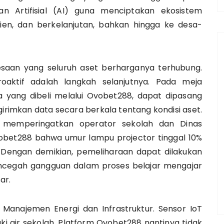
an Artifisial (AI) guna menciptakan ekosistem
sien, dan berkelanjutan, bahkan hingga ke desa-
saan yang seluruh aset berharganya terhubung.
oaktif adalah langkah selanjutnya. Pada meja
a yang dibeli melalui Ovobet288, dapat dipasang
girimkan data secara berkala tentang kondisi aset.
t memperingatkan operator sekolah dan Dinas
vobet288 bahwa umur lampu projector tinggal 10%
. Dengan demikian, pemeliharaan dapat dilakukan
encegah gangguan dalam proses belajar mengajar
ar.
 Manajemen Energi dan Infrastruktur. Sensor IoT
gki air sekolah. Platform Ovobet288 nantinya tidak