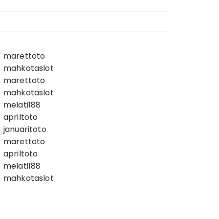
marettoto
mahkotaslot
marettoto
mahkotaslot
melati188
apriltoto
januaritoto
marettoto
apriltoto
melati188
mahkotaslot