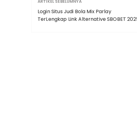
ARTIKEL SEBELUMNYA
Login Situs Judi Bola Mix Parlay
TerLengkap Link Alternative SBOBET 202