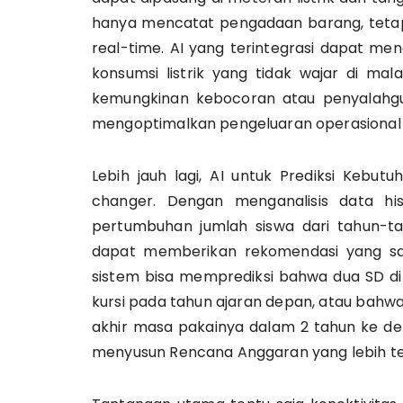
hanya mencatat pengadaan barang, tetap
real-time. AI yang terintegrasi dapat meng
konsumsi listrik yang tidak wajar di ma
kemungkinan kebocoran atau penyalahgu
mengoptimalkan pengeluaran operasional 
Lebih jauh lagi, AI untuk Prediksi Keb
changer. Dengan menganalisis data his
pertumbuhan jumlah siswa dari tahun-t
dapat memberikan rekomendasi yang san
sistem bisa memprediksi bahwa dua SD 
kursi pada tahun ajaran depan, atau bah
akhir masa pakainya dalam 2 tahun ke dep
menyusun Rencana Anggaran yang lebih tepat