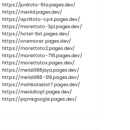
https://junitoto-6ta.pages.dev/
https://mei4d.pages.dev/
https://apriltoto-cp4.pages.dev/
https://marettoto-3pl.pages.dev/
https://hotel-6xt.pages.dev/
https://onemorer.pages.dev/
https://marettoto2.pages.dev/
https://marettoto-716.pages.dev/
https://marettotox.pages.dev/
https://melati188jaya.pages.dev/
https://melati188-319.pages.dev/
https://mahkotaslot7.pages.dev/
https://mei4dtop1.pages.dev/
https://pqmkgoogle.pages.dev/